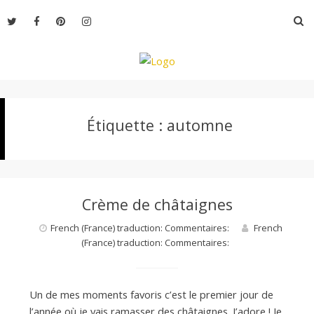
Aller
R
au
contenu
L
Étiquette :
automne
e
M
Crème de châtaignes
o
French (France) traduction: Commentaires:
French
(France) traduction: Commentaires:
n
Un de mes moments favoris c’est le premier jour de
l’année où je vais ramasser des châtaignes. J’adore ! Je