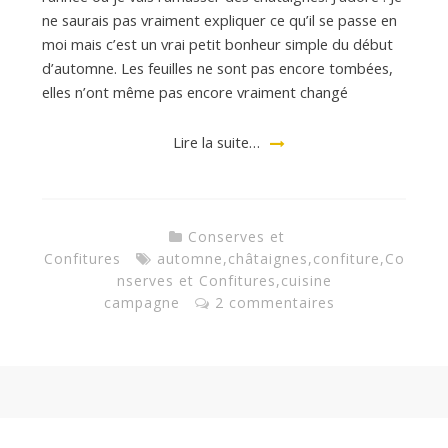
d
ne saurais pas vraiment expliquer ce qu’il se passe en
moi mais c’est un vrai petit bonheur simple du début
e
d’automne. Les feuilles ne sont pas encore tombées,
elles n’ont même pas encore vraiment changé
d
Lire la suite…
e
Conserves et
M
Confitures
automne
,
châtaignes
,
confiture
,
Co
nserves et Confitures
,
cuisine
campagne
2 commentaires
i
l