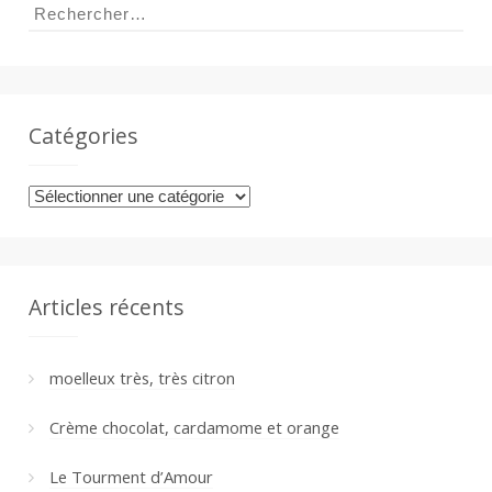
a
Rechercher :
n
Catégories
Catégories
Articles récents
moelleux très, très citron
Crème chocolat, cardamome et orange
Le Tourment d’Amour