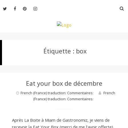
Aller
R
au
contenu
L
Étiquette :
box
e
M
Eat your box de décembre
o
French (France) traduction: Commentaires:
French
(France) traduction: Commentaires:
n
Après La Boite à Miam de Gastronomiz, je viens de
recevoir la Eat Your Box (merci de me l’avoir offerte)