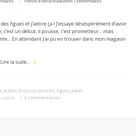
ntaires:
French (France) traduction: Commentaires:
n des figues et j’adore ça ! J’essaye désespérément d’avoir
re, c’est un début, il pousse, c’est prometteur… mais
iente… En attendant j’ai pu en trouver dans mon magasin
Lire la suite…
ts
,
brebis
,
brousse
,
dessert
,
figues
,
palet
s
,
sucre
4 commentaires