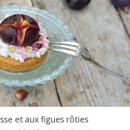
sse et aux figues rôties