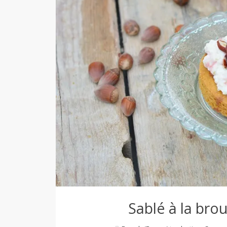
d
e
d
e
M
i
Sablé à la brou
l