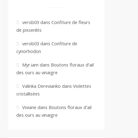
verob03
dans
Confiture de fleurs
de pissenlits
verob03
dans
Confiture de
cynorhodon
Myr.iam
dans
Boutons floraux d’ail
des ours au vinaigre
Valinka Derevianko
dans
Violettes
cristallisées
Viviane
dans
Boutons floraux d’ail
des ours au vinaigre