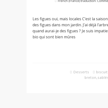
French (France) traduction: Comme
a
Les figues oui, mais locales C’est la saiso
des figues dans mon jardin. J’ai déjà l’arb
n
quand aurai-je des figues ? Je suis impat
bio qui sont bien mûres
Desserts
biscui
breton
,
sablé