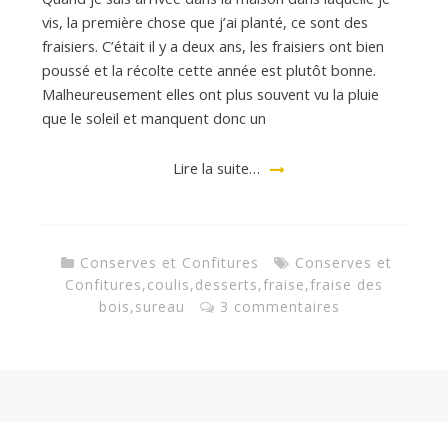
d
vis, la première chose que j’ai planté, ce sont des
fraisiers. C’était il y a deux ans, les fraisiers ont bien
e
poussé et la récolte cette année est plutôt bonne.
Malheureusement elles ont plus souvent vu la pluie
d
que le soleil et manquent donc un
Lire la suite…
e
M
Conserves et Confitures
Conserves et
Confitures
,
coulis
,
desserts
,
fraise
,
fraise des
bois
,
sureau
3 commentaires
i
l