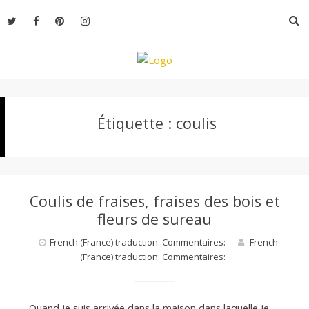
Aller
R
au
contenu
L
Étiquette :
coulis
e
M
Coulis de fraises, fraises des bois et
o
fleurs de sureau
French (France) traduction: Commentaires:
French
(France) traduction: Commentaires:
n
Quand je suis arrivée dans la maison dans laquelle je