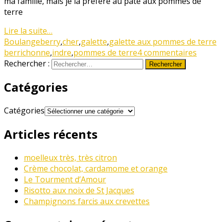
ma famille, mais je la préfère au pâté aux pommes de
terre
Lire la suite…
Boulange
berry
,
cher
,
galette
,
galette aux pommes de terre
berrichonne
,
indre
,
pommes de terre
4 commentaires
Rechercher :
Catégories
Catégories
Articles récents
moelleux très, très citron
Crème chocolat, cardamome et orange
Le Tourment d’Amour
Risotto aux noix de St Jacques
Champignons farcis aux crevettes