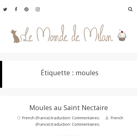
Aller
R
au
contenu
L
Étiquette :
moules
e
M
Moules au Saint Nectaire
o
French (France) traduction: Commentaires:
French
(France) traduction: Commentaires:
n