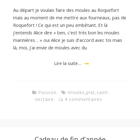
Au départ je voulais faire des moules au Roquefort
d
mais au moment de me mettre aux fourneaux, pas de
Roquefort ! Ce qui est un peu embêtant. Et là
j’entends Alice dire « ben, c’est très bon les moules
e
marinières… » oui Alice je suis d’accord avec toi mais
là, moi, j’ai envie de moules avec du
d
Lire la suite…
e
Poisson
moules
,
plat
,
saint-
M
nectaire
4 commentaires
i
l
Cadeau de fin d’année