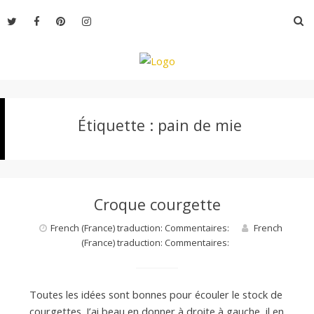
Aller
R
au
contenu
L
Étiquette :
pain de mie
e
M
Croque courgette
o
French (France) traduction: Commentaires:
French
(France) traduction: Commentaires:
n
Toutes les idées sont bonnes pour écouler le stock de
courgettes. J’ai beau en donner à droite à gauche, il en