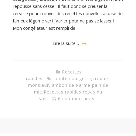
d
repousse sans cesse ! Il faut donc se creuser la
cervelle pour trouver des recettes nouvelles à base du
e
fameux légume vert. Varier pour ne pas se lasser !
Mon congélateur est rempli de
d
Lire la suite…
e
Recettes
M
rapides
comté
,
courgette
,
croque-
monsieur
,
jambon de Parme
,
pain de
mie
,
Recettes rapides
,
repas du
i
soir
6 commentaires
l