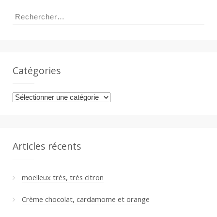
a
Rechercher :
n
Catégories
Catégories
Articles récents
moelleux très, très citron
Crème chocolat, cardamome et orange