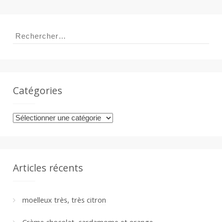
a
Rechercher :
n
Catégories
Catégories
Articles récents
moelleux très, très citron