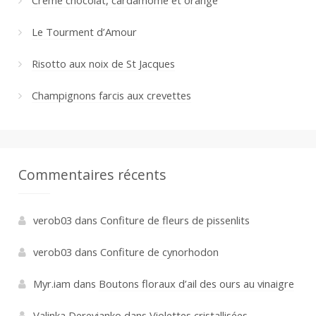
Crème chocolat, cardamome et orange
Le Tourment d’Amour
Risotto aux noix de St Jacques
Champignons farcis aux crevettes
Commentaires récents
verob03
dans
Confiture de fleurs de pissenlits
verob03
dans
Confiture de cynorhodon
Myr.iam
dans
Boutons floraux d’ail des ours au vinaigre
Valinka Derevianko
dans
Violettes cristallisées