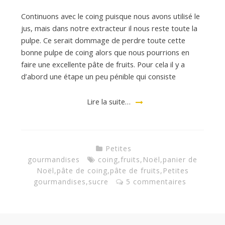
Continuons avec le coing puisque nous avons utilisé le
d
jus, mais dans notre extracteur il nous reste toute la
pulpe. Ce serait dommage de perdre toute cette
bonne pulpe de coing alors que nous pourrions en
e
faire une excellente pâte de fruits. Pour cela il y a
d’abord une étape un peu pénible qui consiste
d
Lire la suite…
e
Petites
M
gourmandises
coing
,
fruits
,
Noël
,
panier de
Noël
,
pâte de coing
,
pâte de fruits
,
Petites
gourmandises
,
sucre
5 commentaires
i
l