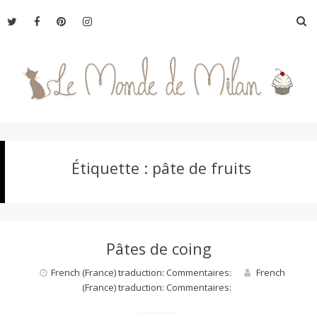
Aller
R
au
contenu
L
Étiquette :
pâte de fruits
e
M
Pâtes de coing
o
French (France) traduction: Commentaires:
French
(France) traduction: Commentaires:
n