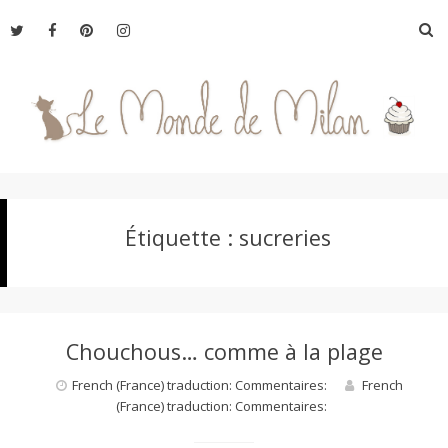
Aller
R
au
contenu
L
Étiquette :
sucreries
e
M
Chouchous… comme à la plage
o
French (France) traduction: Commentaires:
French
(France) traduction: Commentaires:
n