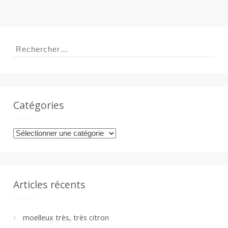
a
Rechercher :
n
Catégories
Catégories
Articles récents
moelleux très, très citron