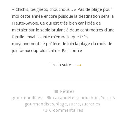
« Chichis, beignets, chouchous… » Pas de plage pour
d
moi cette année encore puisque la destination sera la
Haute-Savoie. Ce qui est très bien car l’idée de
m’étaler sur le sable brulant à deux centimètres d’une
e
famille envahissante m’emballe que très
moyennement. Je préfère de loin la plage du mois de
juin beaucoup plus calme. Par contre
d
Lire la suite…
e
M
Petites
gourmandises
cacahuètes
,
chouchou
,
Petites
gourmandises
,
plage
,
sucre
,
sucreries
i
6 commentaires
l