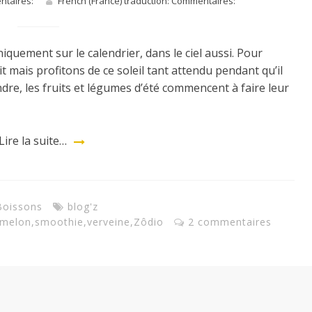
entaires:
French (France) traduction: Commentaires:
uniquement sur le calendrier, dans le ciel aussi. Pour
 mais profitons de ce soleil tant attendu pendant qu’il
tendre, les fruits et légumes d’été commencent à faire leur
Lire la suite…
Boissons
blog'z
melon
,
smoothie
,
verveine
,
Zôdio
2 commentaires