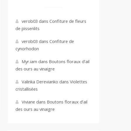
verob03
dans
Confiture de fleurs
de pissenlits
verob03
dans
Confiture de
cynorhodon
Myr.iam
dans
Boutons floraux d’ail
des ours au vinaigre
Valinka Derevianko
dans
Violettes
cristallisées
Viviane
dans
Boutons floraux d’ail
des ours au vinaigre