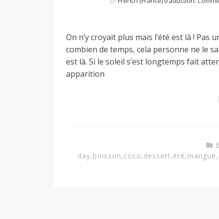
French (France) traduction: Comm
a
On n’y croyait plus mais l’été est là ! Pas 
combien de temps, cela personne ne le sait
n
est là. Si le soleil s’est longtemps fait at
apparition
day
,
boisson
,
coco
,
dessert
,
été
,
mangue
,