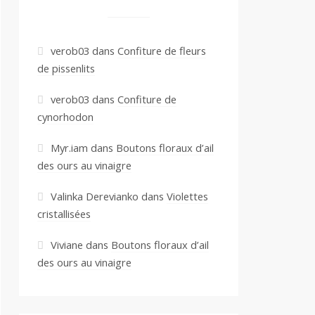
verob03
dans
Confiture de fleurs
de pissenlits
verob03
dans
Confiture de
cynorhodon
Myr.iam
dans
Boutons floraux d’ail
des ours au vinaigre
Valinka Derevianko
dans
Violettes
cristallisées
Viviane
dans
Boutons floraux d’ail
des ours au vinaigre