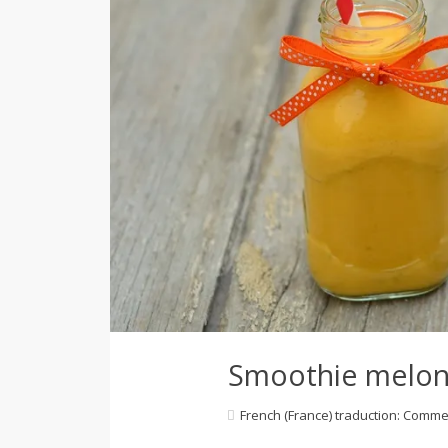
d
e
d
e
M
i
Smoothie melon,
French (France) traduction: Comme
l