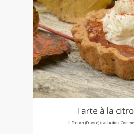
d
e
d
e
M
i
Tarte à la citr
French (France) traduction: Comme
l