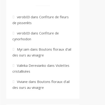
verob03
dans
Confiture de fleurs
de pissenlits
verob03
dans
Confiture de
cynorhodon
Myr.iam
dans
Boutons floraux d’ail
des ours au vinaigre
Valinka Derevianko
dans
Violettes
cristallisées
Viviane
dans
Boutons floraux d’ail
des ours au vinaigre