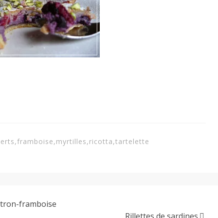
erts
,
framboise
,
myrtilles
,
ricotta
,
tartelette
citron-framboise
Rillettes de sardines