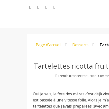
Aller
au
contenu
L
Page d'accueil
Desserts
Tart
e
M
Tartelettes ricotta fru
French (France) traduction: Comme
o
Oui je sais, la fête des mères c’est déjà v
n
est passée à une vitesse folle. Alors je m
tartelettes que j’avais préparées (avec a