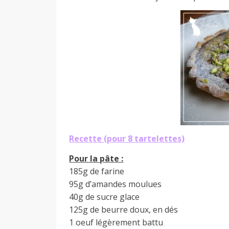
a
n
Recette (pour 8 tartelettes)
Pour la pâte :
185g de farine
95g d’amandes moulues
40g de sucre glace
125g de beurre doux, en dés
1 oeuf légèrement battu