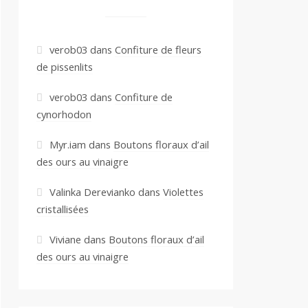
verob03
dans
Confiture de fleurs
de pissenlits
verob03
dans
Confiture de
cynorhodon
Myr.iam
dans
Boutons floraux d’ail
des ours au vinaigre
Valinka Derevianko
dans
Violettes
cristallisées
Viviane
dans
Boutons floraux d’ail
des ours au vinaigre