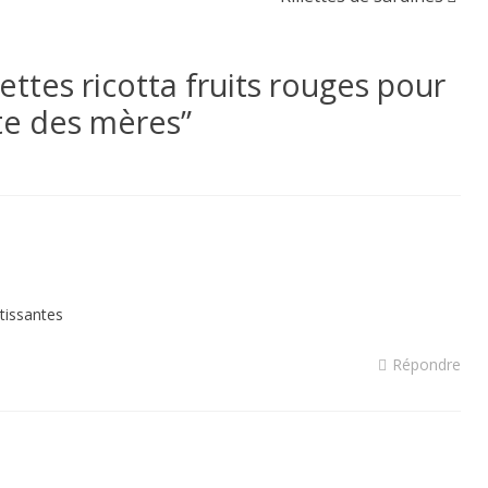
ettes ricotta fruits rouges pour
ête des mères
”
tissantes
Répondre