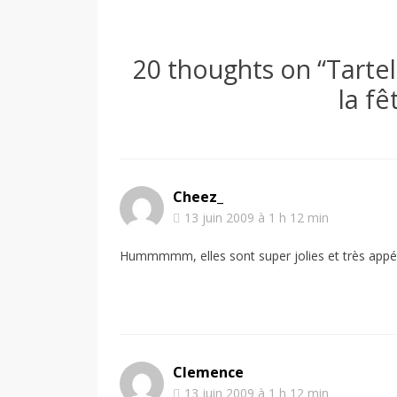
20 thoughts on “
Tartel
la f
Cheez_
13 juin 2009 à 1 h 12 min
Hummmmm, elles sont super jolies et très appé
Clemence
13 juin 2009 à 1 h 12 min