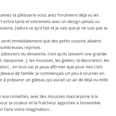
 aimez la pâtisserie vous avez forcément déjà vu les
t entre tarte et entremets avec un design jamais vu
erie, j’adore ce qu’il fait et je sais que je ne suis pas la
ai senti immédiatement que des petits cousins allaient
e nombreuses reprises.
s pâtissiers du dimanche, c’est qu’ils laissent une grande
lé, dacquoise…), les mousses, les gelées, la décoration, les
sation… en tout cas je peux affirmer que pour moi c’est
s gâteaux de famille. Je commençais un peu à tourner en
ir à préparer un gâteau qui aurait un air de déjà vu mille
lère aux noisettes, avec des mousses mascarpone à la
pour la couleur et la fraîcheur apportée à l’ensemble.
sser faire votre imagination…