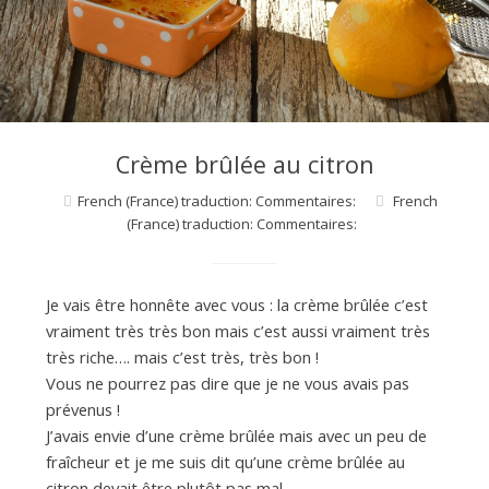
d
e
d
Crème brûlée au citron
e
French (France) traduction: Commentaires:
French
(France) traduction: Commentaires:
M
Je vais être honnête avec vous : la crème brûlée c’est
vraiment très très bon mais c’est aussi vraiment très
i
très riche…. mais c’est très, très bon !
Vous ne pourrez pas dire que je ne vous avais pas
l
prévenus !
J’avais envie d’une crème brûlée mais avec un peu de
fraîcheur et je me suis dit qu’une crème brûlée au
citron devait être plutôt pas mal.