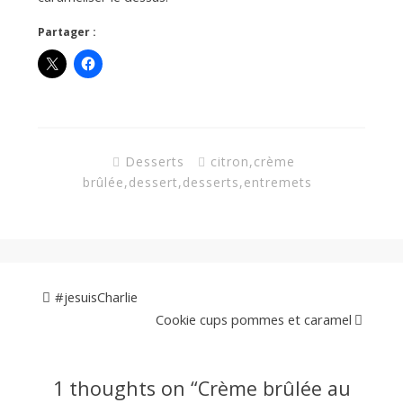
Partager :
Desserts
citron
,
crème
brûlée
,
dessert
,
desserts
,
entremets
#jesuisCharlie
Cookie cups pommes et caramel
1 thoughts on “
Crème brûlée au