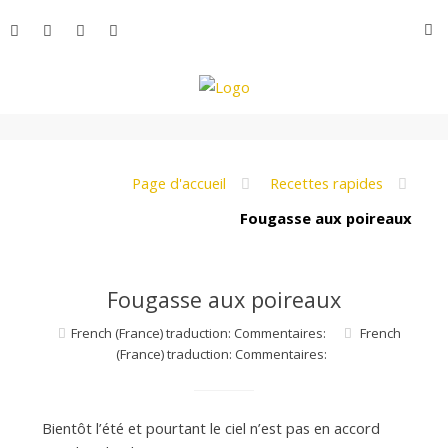
Aller
R
au
contenu
L
e
Page d'accueil
Recettes rapides
Fougasse aux poireaux
M
Fougasse aux poireaux
o
French (France) traduction: Commentaires:
French
(France) traduction: Commentaires:
n
Bientôt l’été et pourtant le ciel n’est pas en accord