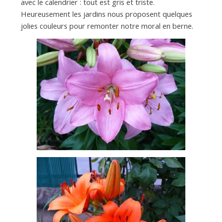
d
avec le calendrier : tout est gris et triste.
Heureusement les jardins nous proposent quelques
jolies couleurs pour remonter notre moral en berne.
e
d
e
M
i
l