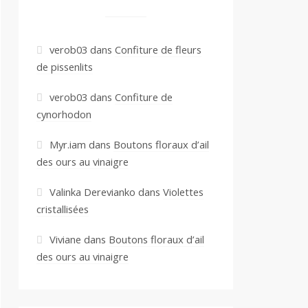
verob03
dans
Confiture de fleurs
de pissenlits
verob03
dans
Confiture de
cynorhodon
Myr.iam
dans
Boutons floraux d’ail
des ours au vinaigre
Valinka Derevianko
dans
Violettes
cristallisées
Viviane
dans
Boutons floraux d’ail
des ours au vinaigre