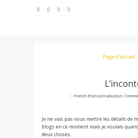
Aller
au
contenu
L
Page d'accueil
e
M
L’incon
French (France) traduction: Comme
o
Je ne vais pas vous mettre les détails de
n
blogs en ce moment mais je voulais quan
deux choses.