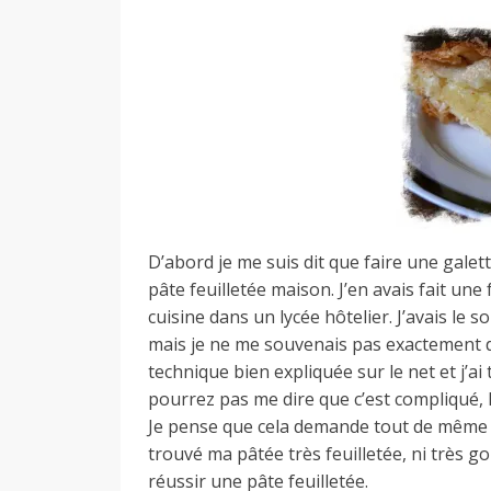
d
e
d
e
D’abord je me suis dit que faire une galet
pâte feuilletée maison. J’en avais fait une 
M
cuisine dans un lycée hôtelier. J’avais le
mais je ne me souvenais pas exactement de
technique bien expliquée sur le net et j’ai
i
pourrez pas me dire que c’est compliqué, 
Je pense que cela demande tout de même 
trouvé ma pâtée très feuilletée, ni très go
l
réussir une pâte feuilletée.