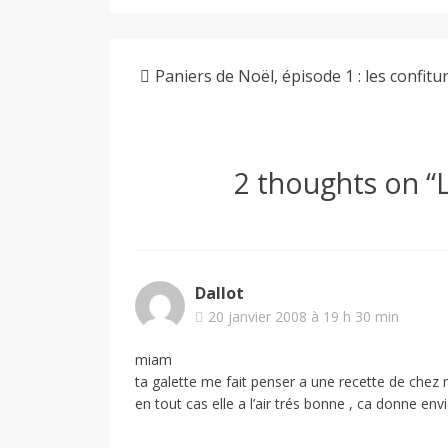
Paniers de Noël, épisode 1 : les confitu
2 thoughts on “
Dallot
20 janvier 2008 à 19 h 30 min
miam
ta galette me fait penser a une recette de chez 
en tout cas elle a l’air trés bonne , ca donne en