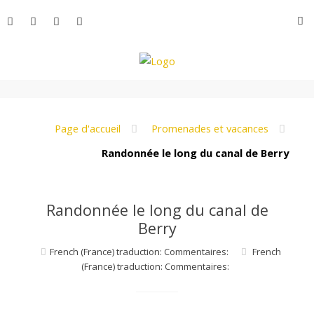
Aller
R
au
contenu
L
e
Page d'accueil
Promenades et vacances
Randonnée le long du canal de Berry
M
Randonnée le long du canal de
o
Berry
French (France) traduction: Commentaires:
French
n
(France) traduction: Commentaires: