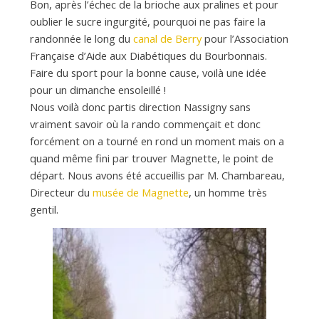
d
Bon, après l’échec de la brioche aux pralines et pour
oublier le sucre ingurgité, pourquoi ne pas faire la
randonnée le long du
canal de Berry
pour l’Association
e
Française d’Aide aux Diabétiques du Bourbonnais.
Faire du sport pour la bonne cause, voilà une idée
d
pour un dimanche ensoleillé !
Nous voilà donc partis direction Nassigny sans
vraiment savoir où la rando commençait et donc
e
forcément on a tourné en rond un moment mais on a
quand même fini par trouver Magnette, le point de
départ. Nous avons été accueillis par M. Chambareau,
M
Directeur du
musée de Magnette
, un homme très
gentil.
i
l