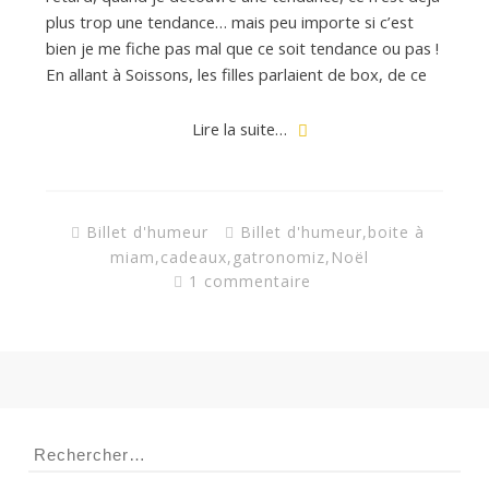
d
plus trop une tendance… mais peu importe si c’est
bien je me fiche pas mal que ce soit tendance ou pas !
e
En allant à Soissons, les filles parlaient de box, de ce
d
Lire la suite…
e
Billet d'humeur
Billet d'humeur
,
boite à
miam
,
cadeaux
,
gatronomiz
,
Noël
M
1 commentaire
i
l
Rechercher :