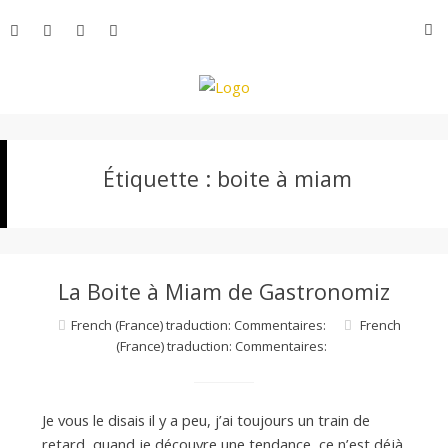
Aller
R
au
contenu
L
Étiquette :
boite à miam
e
M
La Boite à Miam de Gastronomiz
o
French (France) traduction: Commentaires:
French
(France) traduction: Commentaires:
n
Je vous le disais il y a peu, j’ai toujours un train de
retard, quand je découvre une tendance, ce n’est déjà