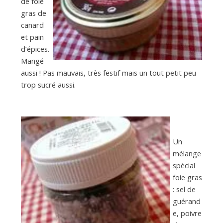
de foie
gras de
canard
et pain
d’épices.
Mangé
aussi ! Pas mauvais, très festif mais un tout petit peu
trop sucré aussi.
Un
mélange
spécial
foie gras
: sel de
guérand
e, poivre