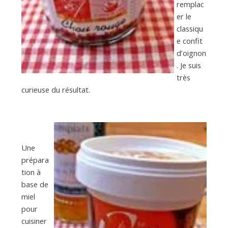
remplac
er le
classiqu
e confit
d’oignon
. Je suis
très
curieuse du résultat.
Une
prépara
tion à
base de
miel
pour
cuisiner