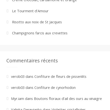
Le Tourment d’Amour
Risotto aux noix de St Jacques
Champignons farcis aux crevettes
Commentaires récents
verob03
dans
Confiture de fleurs de pissenlits
verob03
dans
Confiture de cynorhodon
Myr.iam
dans
Boutons floraux d’ail des ours au vinaigre
Valinka Derevianko
dans
Violettes cristallisées