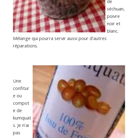
de
séchuan,
poivre
noir et
blanc.
Mélange qui pourra servir aussi pour d’autres
réparations.
Une
confitur
e ou
compot
e de
kumquat
s. Je n’ai
pas