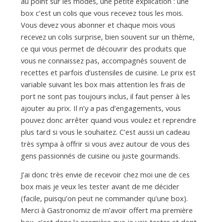
a
au point sur les modes, une petite explication : une
box c’est un colis que vous recevez tous les mois.
Vous devez vous abonner et chaque mois vous
n
recevez un colis surprise, bien souvent sur un thème,
ce qui vous permet de découvrir des produits que
vous ne connaissez pas, accompagnés souvent de
recettes et parfois d’ustensiles de cuisine. Le prix est
variable suivant les box mais attention les frais de
port ne sont pas toujours inclus, il faut penser à les
ajouter au prix. Il n’y a pas d’engagements, vous
pouvez donc arrêter quand vous voulez et reprendre
plus tard si vous le souhaitez. C’est aussi un cadeau
très sympa à offrir si vous avez autour de vous des
gens passionnés de cuisine ou juste gourmands.
J’ai donc très envie de recevoir chez moi une de ces
box mais je veux les tester avant de me décider
(facile, puisqu’on peut ne commander qu’une box).
Merci à Gastronomiz de m’avoir offert ma première
box, c’est donc la première que je vais tester et dont