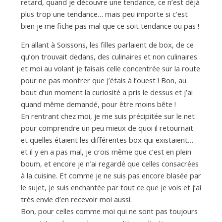
d
retard, quand je découvre une tendance, ce n’est déjà
plus trop une tendance… mais peu importe si c’est
bien je me fiche pas mal que ce soit tendance ou pas !
e
En allant à Soissons, les filles parlaient de box, de ce
qu’on trouvait dedans, des culinaires et non culinaires
d
et moi au volant je faisais celle concentrée sur la route
pour ne pas montrer que j’étais à l’ouest ! Bon, au
e
bout d’un moment la curiosité a pris le dessus et j’ai
quand même demandé, pour être moins bête !
En rentrant chez moi, je me suis précipitée sur le net
M
pour comprendre un peu mieux de quoi il retournait
et quelles étaient les différentes box qui existaient…
et il y en a pas mal, je crois même que c’est en plein
i
boum, et encore je n’ai regardé que celles consacrées
à la cuisine. Et comme je ne suis pas encore blasée par
l
le sujet, je suis enchantée par tout ce que je vois et j’ai
très envie d’en recevoir moi aussi.
Bon, pour celles comme moi qui ne sont pas toujours