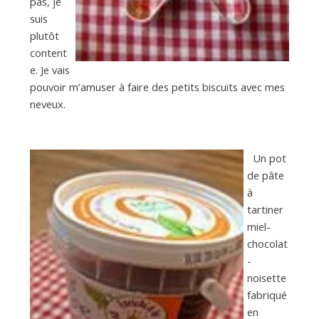
pas, je
suis
plutôt
content
e. Je vais
pouvoir m’amuser à faire des petits biscuits avec mes
neveux.
Un pot
de pâte
à
tartiner
miel-
chocolat
-
noisette
fabriqué
en