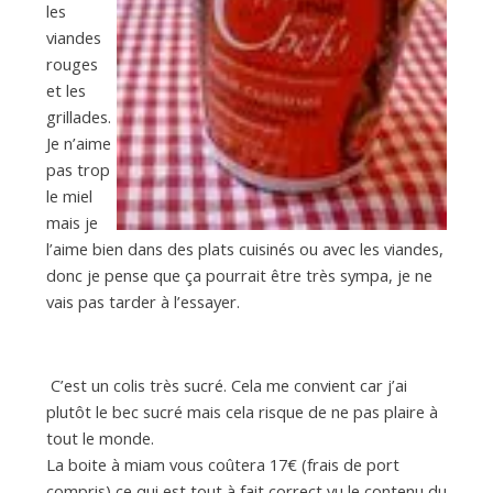
les
viandes
rouges
et les
grillades.
Je n’aime
pas trop
le miel
mais je
l’aime bien dans des plats cuisinés ou avec les viandes,
donc je pense que ça pourrait être très sympa, je ne
vais pas tarder à l’essayer.
C’est un colis très sucré. Cela me convient car j’ai
plutôt le bec sucré mais cela risque de ne pas plaire à
tout le monde.
La boite à miam vous coûtera 17€ (frais de port
compris) ce qui est tout à fait correct vu le contenu du