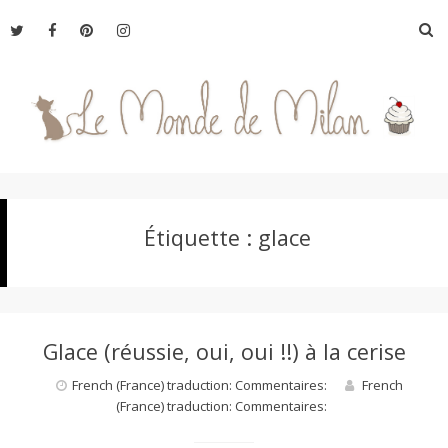
Aller
R
au
contenu
L
Étiquette :
glace
e
M
Glace (réussie, oui, oui !!) à la cerise
o
French (France) traduction: Commentaires:
French
(France) traduction: Commentaires:
n