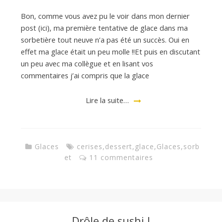
Bon, comme vous avez pu le voir dans mon dernier
d
post (ici), ma première tentative de glace dans ma
sorbetière tout neuve n’a pas été un succès. Oui en
effet ma glace était un peu molle !!Et puis en discutant
e
un peu avec ma collègue et en lisant vos
commentaires j’ai compris que la glace
d
Lire la suite…
e
Glaces
cerises
,
dessert
,
glace
,
Glaces
,
sorb
M
et
11 commentaires
i
l
Drôle de sushi !