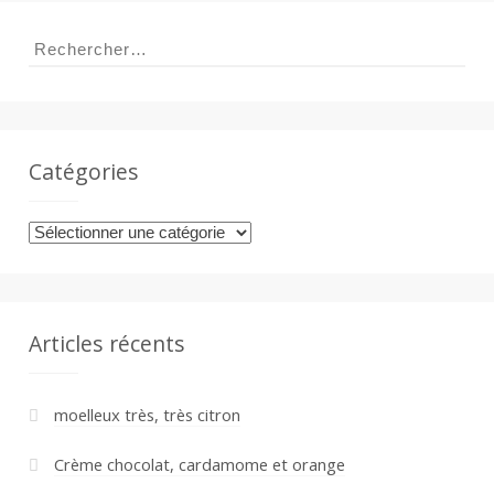
a
Rechercher :
n
Catégories
Catégories
Articles récents
moelleux très, très citron
Crème chocolat, cardamome et orange