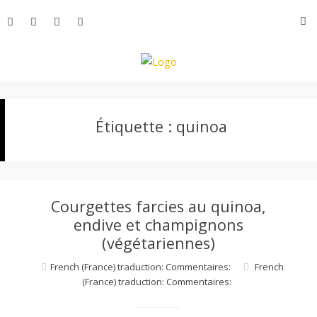
Aller
R
au
contenu
L
Étiquette :
quinoa
e
M
Courgettes farcies au quinoa,
o
endive et champignons
(végétariennes)
n
French (France) traduction: Commentaires:
French
(France) traduction: Commentaires: