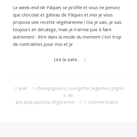
d
Le week-end de Pâques se profile et vous ne pensez
que chocolat et gâteau de Pâques et moi je vous
e
propose une recette végétarienne ! Oui je sais, je suis
toujours en décalage, mais je n’arrive pas à faire
d
autrement : être dans la mode du moment c’est trop
de contraintes pour moi et je
e
Lire la suite…
M
plat
champignons
,
courgette
,
légumes
,
pigno
i
n de
pin
,
plat
,
quinoa
,
végétarien
1 commentaire
l