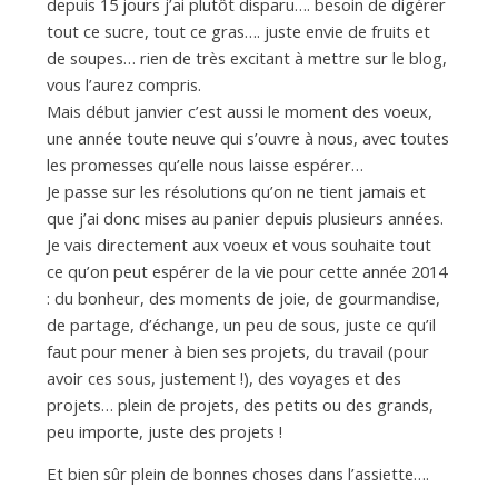
d
depuis 15 jours j’ai plutôt disparu…. besoin de digérer
tout ce sucre, tout ce gras…. juste envie de fruits et
de soupes… rien de très excitant à mettre sur le blog,
e
vous l’aurez compris.
Mais début janvier c’est aussi le moment des voeux,
d
une année toute neuve qui s’ouvre à nous, avec toutes
les promesses qu’elle nous laisse espérer…
Je passe sur les résolutions qu’on ne tient jamais et
e
que j’ai donc mises au panier depuis plusieurs années.
Je vais directement aux voeux et vous souhaite tout
ce qu’on peut espérer de la vie pour cette année 2014
M
: du bonheur, des moments de joie, de gourmandise,
de partage, d’échange, un peu de sous, juste ce qu’il
i
faut pour mener à bien ses projets, du travail (pour
avoir ces sous, justement !), des voyages et des
projets… plein de projets, des petits ou des grands,
l
peu importe, juste des projets !
Et bien sûr plein de bonnes choses dans l’assiette….