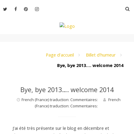
Aller
R
au
contenu
L
e
Page d'accueil
Billet d'humeur
Bye, bye 2013…. welcome 2014
M
Bye, bye 2013…. welcome 2014
o
French (France) traduction: Commentaires:
French
(France) traduction: Commentaires:
n
J’ai été très présente sur le blog en décembre et