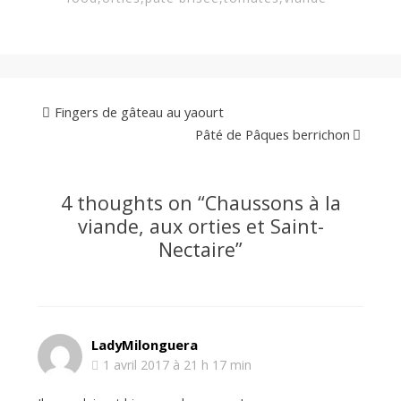
Fingers de gâteau au yaourt
Pâté de Pâques berrichon
4 thoughts on “
Chaussons à la
viande, aux orties et Saint-
Nectaire
”
LadyMilonguera
1 avril 2017 à 21 h 17 min