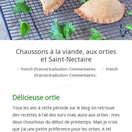
d
e
d
Chaussons à la viande, aux orties
e
et Saint-Nectaire
French (France) traduction: Commentaires:
French
M
(France) traduction: Commentaires:
i
Délicieuse ortie
Tous les ans à cette période sur le blog on retrouve
l
des recettes à l’ail des ours mais aussi aux orties : mes
deux chouchous du début de printemps. Mais je crois
que j’ai une petite préférence pour les orties. A tel