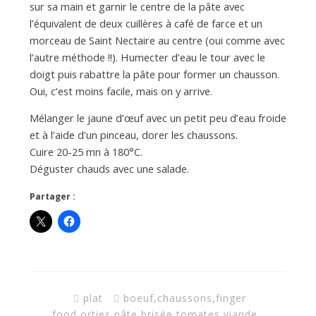
sur sa main et garnir le centre de la pâte avec
l’équivalent de deux cuillères à café de farce et un
morceau de Saint Nectaire au centre (oui comme avec
l’autre méthode !!). Humecter d’eau le tour avec le
doigt puis rabattre la pâte pour former un chausson.
Oui, c’est moins facile, mais on y arrive.
Mélanger le jaune d’œuf avec un petit peu d’eau froide
et à l’aide d’un pinceau, dorer les chaussons.
Cuire 20-25 mn à 180°C.
Déguster chauds avec une salade.
Partager :
plat
boeuf
,
chaussons
,
finger
food
,
orties
,
pâte brisée
,
tomates
,
viande