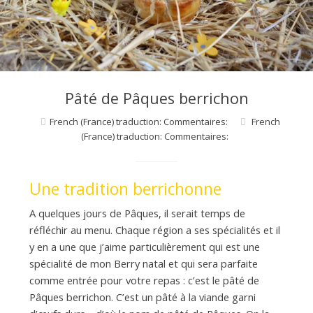
d
e
d
Pâté de Pâques berrichon
French (France) traduction: Commentaires:
French
e
(France) traduction: Commentaires:
M
Une tradition berrichonne
A quelques jours de Pâques, il serait temps de
i
réfléchir au menu. Chaque région a ses spécialités et il
y en a une que j’aime particulièrement qui est une
l
spécialité de mon Berry natal et qui sera parfaite
comme entrée pour votre repas : c’est le pâté de
Pâques berrichon. C’est un pâté à la viande garni