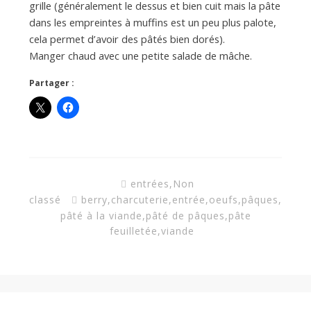
grille (généralement le dessus et bien cuit mais la pâte
dans les empreintes à muffins est un peu plus palote,
cela permet d’avoir des pâtés bien dorés).
Manger chaud avec une petite salade de mâche.
Partager :
entrées
,
Non
classé
berry
,
charcuterie
,
entrée
,
oeufs
,
pâques
,
pâté à la viande
,
pâté de pâques
,
pâte
feuilletée
,
viande