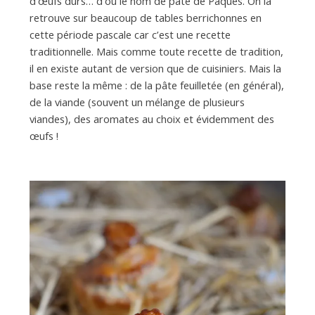
a
d’œufs durs… d’où le nom de pâté de Pâques. On la
retrouve sur beaucoup de tables berrichonnes en
cette période pascale car c’est une recette
n
traditionnelle. Mais comme toute recette de tradition,
il en existe autant de version que de cuisiniers. Mais la
base reste la même : de la pâte feuilletée (en général),
de la viande (souvent un mélange de plusieurs
viandes), des aromates au choix et évidemment des
œufs !