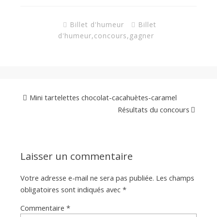
a
Billet d'humeur
Billet
n
d'humeur
,
concours
,
gagner
Mini tartelettes chocolat-cacahuètes-caramel
Résultats du concours
Laisser un commentaire
Votre adresse e-mail ne sera pas publiée.
Les champs
obligatoires sont indiqués avec
*
Commentaire
*