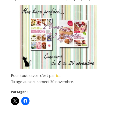
d
e
d
e
M
Pour tout savoir c’est par
ici
…
i
Tirage au sort samedi 30 novembre.
Partager :
l