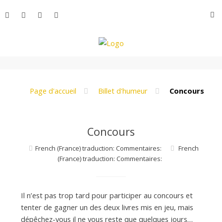
Aller
R
au
contenu
L
e
Page d'accueil
Billet d'humeur
Concours
M
Concours
French (France) traduction: Commentaires:
French
o
(France) traduction: Commentaires:
n
Il n’est pas trop tard pour participer au concours et
tenter de gagner un des deux livres mis en jeu, mais
dépêchez-vous il ne vous reste que quelques jours…