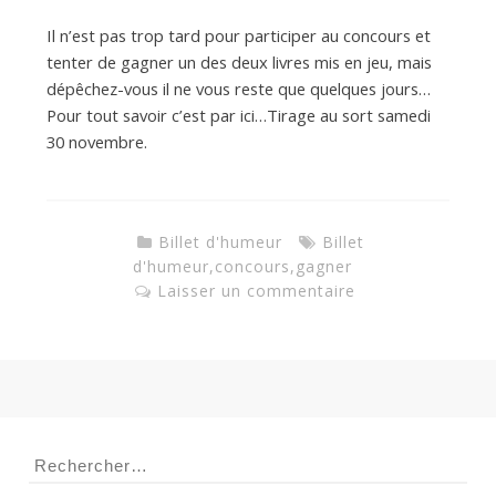
Il n’est pas trop tard pour participer au concours et
d
tenter de gagner un des deux livres mis en jeu, mais
dépêchez-vous il ne vous reste que quelques jours…
Pour tout savoir c’est par ici…Tirage au sort samedi
e
30 novembre.
d
Billet d'humeur
Billet
d'humeur
,
concours
,
gagner
e
Laisser un commentaire
M
i
Rechercher :
l