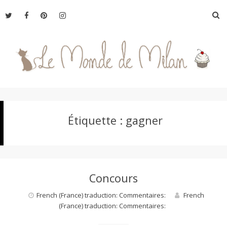
Aller
R
au
contenu
L
Étiquette :
gagner
e
M
Concours
o
French (France) traduction: Commentaires:
French
(France) traduction: Commentaires:
n