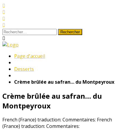
Aller
au
contenu
Rechercher :
Le
Page d'accueil
Monde
Desserts
de
Milan
Crème brûlée au safran… du Montpeyroux
Crème brûlée au safran… du
Montpeyroux
French (France) traduction: Commentaires:
French
(France) traduction: Commentaires: