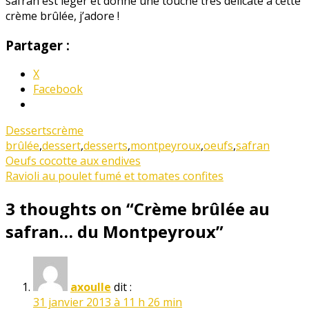
safran est léger et donne une touche très délicate à cette
crème brûlée, j’adore !
Partager :
X
Facebook
Desserts
crème
brûlée
,
dessert
,
desserts
,
montpeyroux
,
oeufs
,
safran
Oeufs cocotte aux endives
Ravioli au poulet fumé et tomates confites
3 thoughts on “
Crème brûlée au
safran… du Montpeyroux
”
axoulle
dit :
31 janvier 2013 à 11 h 26 min