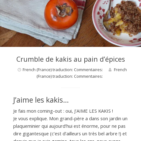
d
e
d
e
Crumble de kakis au pain d’épices
French (France) traduction: Commentaires:
French
(France) traduction: Commentaires:
M
i
J’aime les kakis…
Je fais mon coming-out : oui, J’AIME LES KAKIS !
l
Je vous explique. Mon grand-père a dans son jardin un
plaqueminier qui aujourd’hui est énorme, pour ne pas
dire gigantesque (c’est d’ailleurs un très bel arbre !) et
depuis que je suis gamine, tous les ans, nous avons