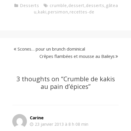
Desserts
crumble
,
dessert
,
desserts
,
gâtea
u
,
kaki
,
persimon
,
recettes-de
Scones… pour un brunch dominical
Crêpes flambées et mousse au Baileys
3 thoughts on “
Crumble de kakis
au pain d’épices
”
Carine
23 janvier 2013 à 8 h 08 min