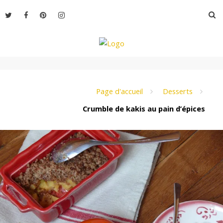
Aller
R
au
contenu
L
e
Page d'accueil
Desserts
Crumble de kakis au pain d’épices
M
o
n