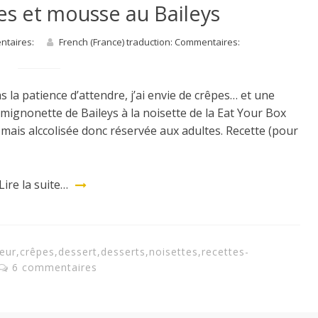
s et mousse au Baileys
entaires:
French (France) traduction: Commentaires:
s la patience d’attendre, j’ai envie de crêpes… et une
la mignonette de Baileys à la noisette de la Eat Your Box
ais alccolisée donc réservée aux adultes. Recette (pour
Lire la suite…
eur
,
crêpes
,
dessert
,
desserts
,
noisettes
,
recettes-
6 commentaires