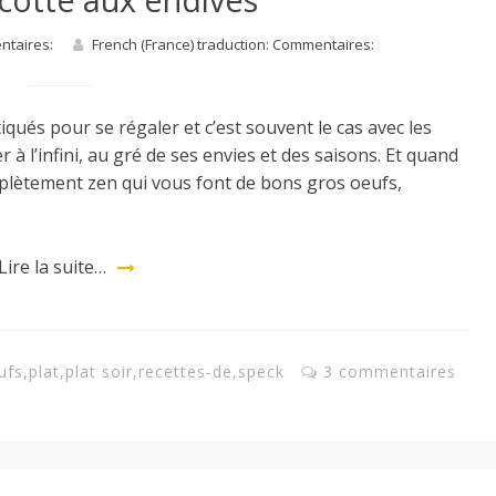
entaires:
French (France) traduction: Commentaires:
iqués pour se régaler et c’est souvent le cas avec les
r à l’infini, au gré de ses envies et des saisons. Et quand
mplètement zen qui vous font de bons gros oeufs,
Lire la suite…
ufs
,
plat
,
plat soir
,
recettes-de
,
speck
3 commentaires