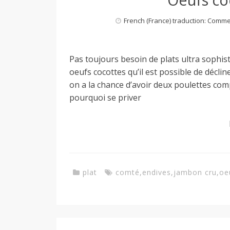
a
French (France) traduction: Comm
n
Pas toujours besoin de plats ultra sophist
oeufs cocottes qu’il est possible de décline
on a la chance d’avoir deux poulettes co
pourquoi se priver
plat
comté
,
endives
,
jambon cru
,
oe