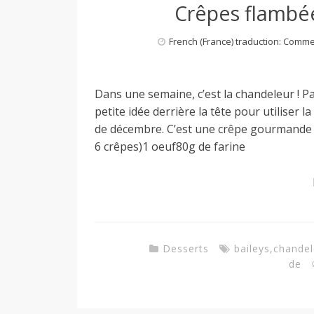
Crêpes flambée
French (France) traduction: Comm
Dans une semaine, c’est la chandeleur ! Pa
petite idée derrière la tête pour utiliser 
de décembre. C’est une crêpe gourmande m
6 crêpes)1 oeuf80g de farine
Desserts
baileys
,
chandel
de