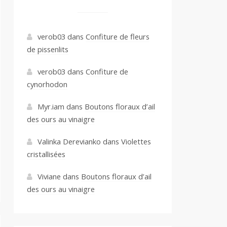
verob03
dans
Confiture de fleurs
de pissenlits
verob03
dans
Confiture de
cynorhodon
Myr.iam
dans
Boutons floraux d’ail
des ours au vinaigre
Valinka Derevianko
dans
Violettes
cristallisées
Viviane
dans
Boutons floraux d’ail
des ours au vinaigre