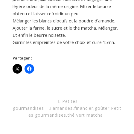
légère odeur de la même origine. Filtrer le beurre
obtenu et laisser refroidir un peu.
Mélanger les blancs d’oeufs et la poudre d’amande.
Ajouter la farine, le sucre et le thé matcha. Mélanger.
Et enfin le beurre noisette.
Garnir les empreintes de votre choix et cuire 15mn.
Partager :
Petites
gourmandises
amandes
,
financier
,
goûter
,
Petit
es gourmandises
,
thé vert matcha