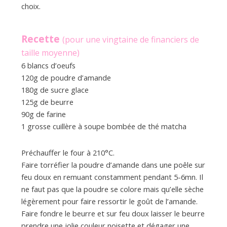
a
choix.
n
Recette
(pour une vingtaine de financiers de
taille moyenne)
6 blancs d’oeufs
120g de poudre d’amande
180g de sucre glace
125g de beurre
90g de farine
1 grosse cuillère à soupe bombée de thé matcha
Préchauffer le four à 210°C.
Faire torréfier la poudre d’amande dans une poêle sur
feu doux en remuant constamment pendant 5-6mn. Il
ne faut pas que la poudre se colore mais qu’elle sèche
légèrement pour faire ressortir le goût de l’amande.
Faire fondre le beurre et sur feu doux laisser le beurre
prendre une jolie couleur noisette et dégager une