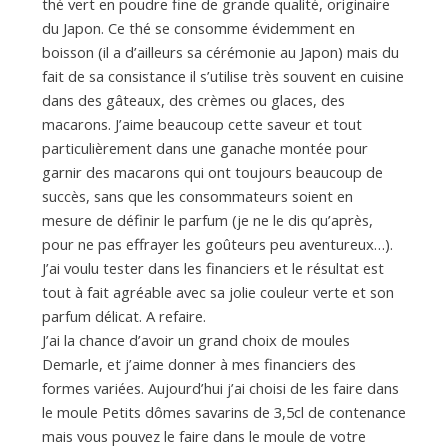
d
thé vert en poudre fine de grande qualité, originaire
du Japon. Ce thé se consomme évidemment en
boisson (il a d’ailleurs sa cérémonie au Japon) mais du
e
fait de sa consistance il s’utilise très souvent en cuisine
dans des gâteaux, des crèmes ou glaces, des
d
macarons. J’aime beaucoup cette saveur et tout
particulièrement dans une ganache montée pour
garnir des macarons qui ont toujours beaucoup de
e
succès, sans que les consommateurs soient en
mesure de définir le parfum (je ne le dis qu’après,
pour ne pas effrayer les goûteurs peu aventureux…).
M
J’ai voulu tester dans les financiers et le résultat est
tout à fait agréable avec sa jolie couleur verte et son
i
parfum délicat. A refaire.
J’ai la chance d’avoir un grand choix de moules
Demarle, et j’aime donner à mes financiers des
l
formes variées. Aujourd’hui j’ai choisi de les faire dans
le moule Petits dômes savarins de 3,5cl de contenance
mais vous pouvez le faire dans le moule de votre