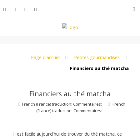
Aller
R
au
contenu
L
e
Page d'accueil
Petites gourmandises
Financiers au thé matcha
M
Financiers au thé matcha
o
French (France) traduction: Commentaires:
French
(France) traduction: Commentaires:
n
Il est facile aujourd’hui de trouver du thé matcha, ce