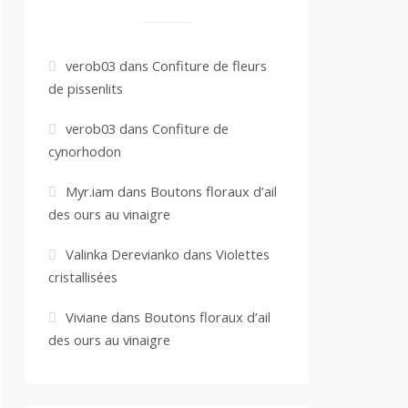
verob03
dans
Confiture de fleurs
de pissenlits
verob03
dans
Confiture de
cynorhodon
Myr.iam
dans
Boutons floraux d’ail
des ours au vinaigre
Valinka Derevianko
dans
Violettes
cristallisées
Viviane
dans
Boutons floraux d’ail
des ours au vinaigre