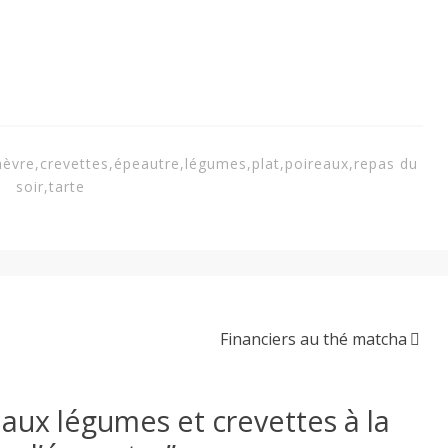
hèvre
,
crevettes
,
épeautre
,
légumes
,
plat
,
poireaux
,
repas du
soir
,
tarte
Financiers au thé matcha
 aux légumes et crevettes à la