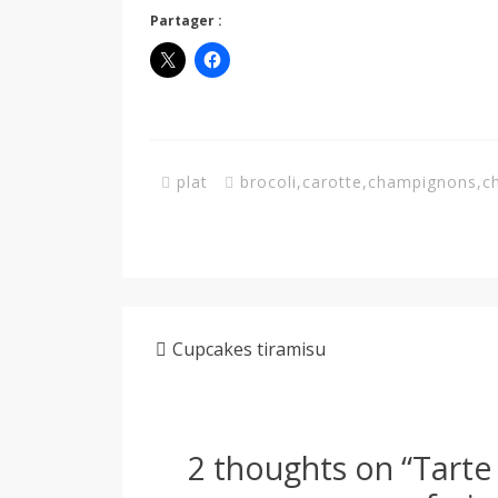
Partager :
plat
brocoli
,
carotte
,
champignons
,
c
Cupcakes tiramisu
2 thoughts on “
Tarte