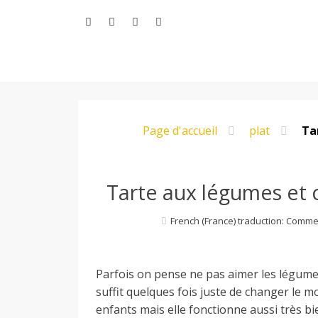
Aller
au
contenu
L
Page d'accueil
plat
Ta
e
M
Tarte aux légumes et c
French (France) traduction: Comme
o
Parfois on pense ne pas aimer les légume
n
suffit quelques fois juste de changer le 
enfants mais elle fonctionne aussi très bi