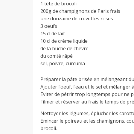
1 tête de brocoli
200g de champignons de Paris frais
a
une douzaine de crevettes roses
3 oeufs
n
15 cl de lait
10 cl de crème liquide
de la bûche de chèvre
du comté râpé
sel, poivre, curcuma
Préparer la pâte brisée en mélangeant du 
Ajouter l’oeuf, l’eau et le sel et mélanger
Eviter de pétrir trop longtemps pour ne p
Filmer et réserver au frais le temps de pr
Nettoyer les légumes, éplucher les carott
Emincer le poireau et les chamignons, cou
brocoli.