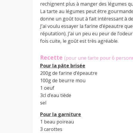
d
rechignent plus à manger des légumes que
La tarte au légumes peut être gourmande.
donne un goût tout à fait intéressant à d
e
J’ai voulu essayer la farine d’épeautre que
réputation). J’ai un peu eu peur de l’odeu
fois cuite, le goût est très agréable.
d
Recette
(pour une tarte pour 6 person
e
Pour la pâte brisée
200g de farine d’épeautre
100g de beurre mou
M
1 oeuf
3cl d’eau tiède
sel
i
Pour la garniture
1 beau poireau
l
3 carottes