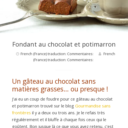
d
e
d
Fondant au chocolat et potimarron
e
French (France) traduction: Commentaires:
French
(France) traduction: Commentaires:
M
Un gâteau au chocolat sans
matières grasses… ou presque !
i
J’ai eu un coup de foudre pour ce gâteau au chocolat
et potimarron trouvé sur le blog
Gourmandise sans
l
frontières
il y a deux ou trois ans. Je le refais très
régulièrement et il bluffe à chaque fois ceux qui le
goûtent. Bon jusque là ce que vous avez retenu, c’est