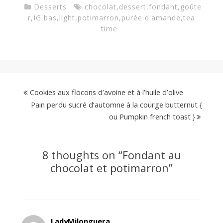
Desserts
chocolat
,
dessert
,
fondant
,
goûte
r
,
IG bas
,
light
,
potimarron
,
purée d'amande
,
tea
time
Cookies aux flocons d’avoine et à l’huile d’olive
Pain perdu sucré d’automne à la courge butternut {
ou Pumpkin french toast }
8 thoughts on “
Fondant au
chocolat et potimarron
”
LadyMilonguera