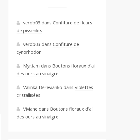
verob03
dans
Confiture de fleurs
de pissenlits
verob03
dans
Confiture de
cynorhodon
Myr.iam
dans
Boutons floraux d’ail
des ours au vinaigre
Valinka Derevianko
dans
Violettes
cristallisées
Viviane
dans
Boutons floraux d’ail
des ours au vinaigre