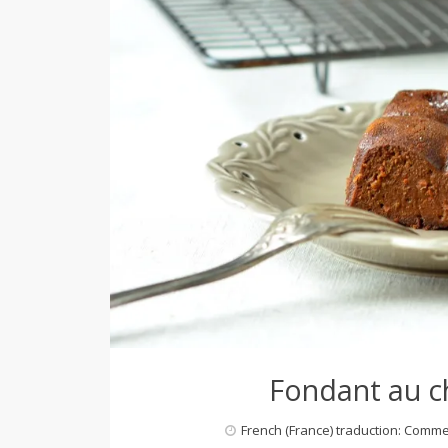
d
e
d
e
M
i
Fondant au c
l
French (France) traduction: Comm