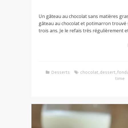
a
Un gâteau au chocolat sans matières gras
gâteau au chocolat et potimarron trouvé s
trois ans. Je le refais très régulièrement e
n
Desserts
chocolat
,
dessert
,
fond
time