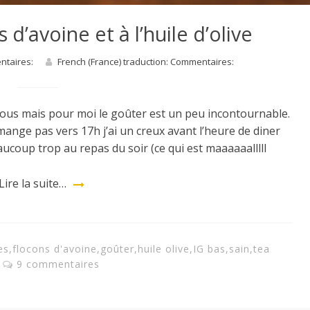
d’avoine et à l’huile d’olive
entaires:
French (France) traduction: Commentaires:
vous mais pour moi le goûter est un peu incontournable.
 mange pas vers 17h j’ai un creux avant l’heure de diner
eaucoup trop au repas du soir (ce qui est maaaaaalllll
Lire la suite…
es
,
flocons d'avoine
,
goûter
,
huile olive
,
IG bas
,
sain
,
tea
9 commentaires