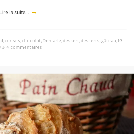
Lire la suite…
nd
,
cerises
,
chocolat
,
Demarle
,
dessert
,
desserts
,
gâteau
,
IG
4 commentaires