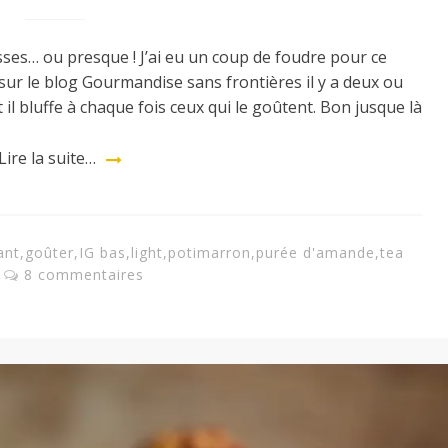
ses… ou presque ! J’ai eu un coup de foudre pour ce
ur le blog Gourmandise sans frontières il y a deux ou
t il bluffe à chaque fois ceux qui le goûtent. Bon jusque là
Lire la suite…
ant
,
goûter
,
IG bas
,
light
,
potimarron
,
purée d'amande
,
tea
8 commentaires