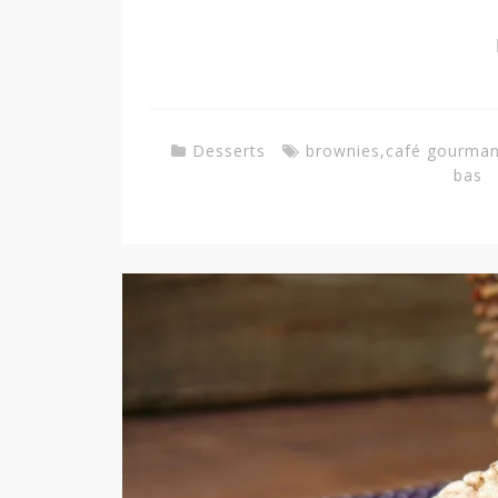
Desserts
brownies
,
café gourma
bas