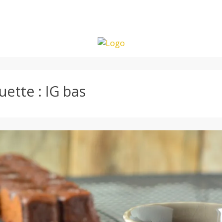
uette :
IG bas