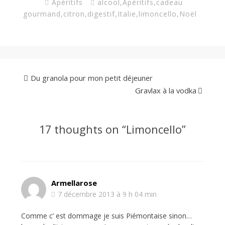
Apéritifs
alcool
,
Apéritifs
,
cadeau
gourmand
,
citron
,
digestif
,
Italie
,
limoncello
,
Noël
Du granola pour mon petit déjeuner
Gravlax à la vodka
17 thoughts on “
Limoncello
”
Armellarose
7 décembre 2013 à 9 h 04 min
Comme c’ est dommage je suis Piémontaise sinon…