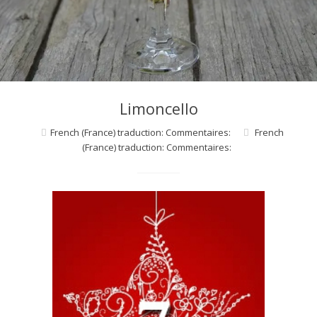
d
e
d
Limoncello
e
French (France) traduction: Commentaires:
French
(France) traduction: Commentaires:
M
i
l