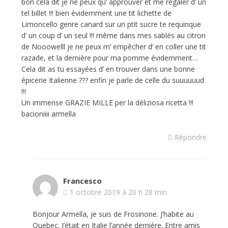
bon cela dit je ne peux qu’ approuver et me régaler d’ un
tel billet !!! bien évidemment une tit lichette de
Limoncello genre canard sur un ptit sucre te requinque
d’ un coup d’ un seul !!! même dans mes sablés au citron
de Nooowelll je ne peux m’ empêcher d’ en coller une tit
razade, et la dernière pour ma pomme évidemment…
Cela dit as tu essayées d’ en trouver dans une bonne
épicerie Italienne ??? enfin je parle de celle du suuuuuud
!!!
Un immense GRAZIE MILLE per la déliziosa ricetta !!!
bacioniiii armella
Répondre
Francesco
1 octobre 2019 à 20 h 28 min
Bonjour Armella, je suis de Frosinone. J’habite au
Quebec. J’était en Italie l’année dernière. Entre amis