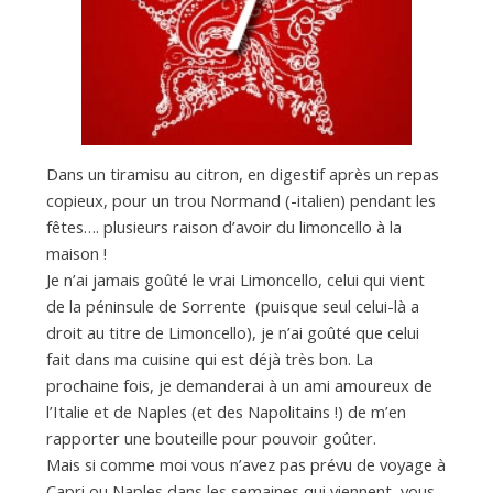
a
n
Dans un tiramisu au citron, en digestif après un repas
copieux, pour un trou Normand (-italien) pendant les
fêtes…. plusieurs raison d’avoir du limoncello à la
maison !
Je n’ai jamais goûté le vrai Limoncello, celui qui vient
de la péninsule de Sorrente (puisque seul celui-là a
droit au titre de Limoncello), je n’ai goûté que celui
fait dans ma cuisine qui est déjà très bon. La
prochaine fois, je demanderai à un ami amoureux de
l’Italie et de Naples (et des Napolitains !) de m’en
rapporter une bouteille pour pouvoir goûter.
Mais si comme moi vous n’avez pas prévu de voyage à
Capri ou Naples dans les semaines qui viennent, vous