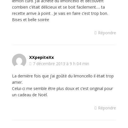
lemon curd. J’ai acheté du limoncello et découvert
combien c’était délicieux et se boit facilement…. ta
recette arrive à point . Je vais en faire c’est trop bon.
Bises et belle soirée
Répondre
XXpepiteXx
7 décembre 2013 à 9 h 04 min
La dernière fois que j’ai goûté du limoncello il était trop
amer.
Celui-ci me semble être plus doux et c’est original pour
un cadeau de Noël.
Répondre