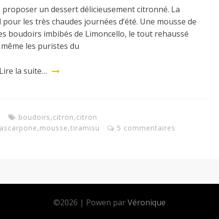
s proposer un dessert délicieusement citronné. La
éal pour les très chaudes journées d’été. Une mousse de
es boudoirs imbibés de Limoncello, le tout rehaussé
même les puristes du
Lire la suite…
s
boudoirs
,
citron
,
citron
ascarpone
,
mousse
,
tiramisu
5 commentaires
©
2026
|
Powen par
Véronique