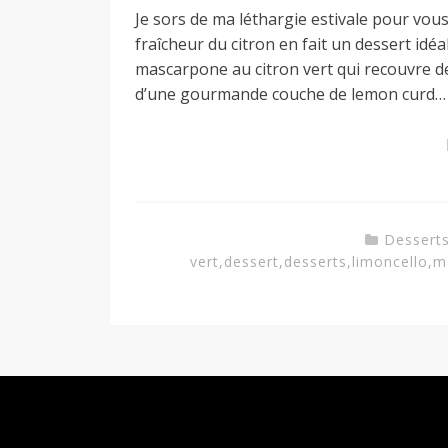
Je sors de ma léthargie estivale pour vou
fraîcheur du citron en fait un dessert id
mascarpone au citron vert qui recouvre d
d’une gourmande couche de lemon curd… 
Dessert
vert
,
dessert
,
desserts
,
limoncello
,
m