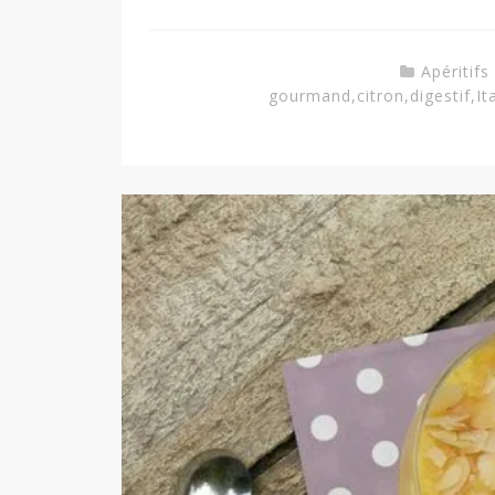
Apéritifs
gourmand
,
citron
,
digestif
,
It