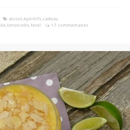
alcool
,
Apéritifs
,
cadeau
alie
,
limoncello
,
Noël
17 commentaires