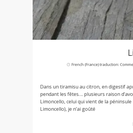
M
i
l
L
a
French (France) traduction: Comm
n
Dans un tiramisu au citron, en digestif a
pendant les fêtes…. plusieurs raison d’avoi
Limoncello, celui qui vient de la péninsule
Limoncello), je n’ai goûté