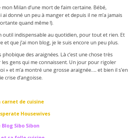
vé mon Milan d’une mort de faim certaine. Bébé,
i ai donné un peu à manger et depuis il ne m’a jamais
portante quand même !).
 outil indispensable au quotidien, pour tout et rien. Et
e et que j’ai mon blog, je le suis encore un peu plus.
s phobique des araignées. Là c’est une chose très
 les gens qui me connaissent. Un jour pour rigoler
toi » et m’a montré une grosse araignée….. et bien il s’en
e crise d’angoisse.
 carnet de cuisine
esperate Housewives
 Blog Sibo Sibon
 et sa folle cuisine