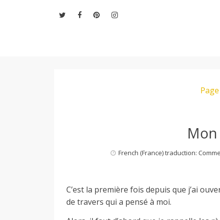
Aller
au
contenu
L
Page 
e
M
Mon 
French (France) traduction: Comm
o
C’est la première fois depuis que j’ai ouve
n
de travers qui a pensé à moi.