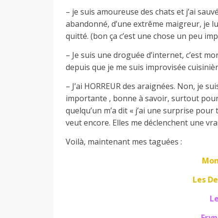
– je suis amoureuse des chats et j’ai sau
a
abandonné, d’une extrême maigreur, je lu
quitté. (bon ça c’est une chose un peu im
n
– Je suis une droguée d’internet, c’est mon
depuis que je me suis improvisée cuisinièr
– J’ai HORREUR des araignées. Non, je sui
importante , bonne à savoir, surtout pour
quelqu’un m’a dit « j’ai une surprise pour 
veut encore. Elles me déclenchent une vrai
Voilà, maintenant mes taguées :
Mon
Les D
Le
Eryn