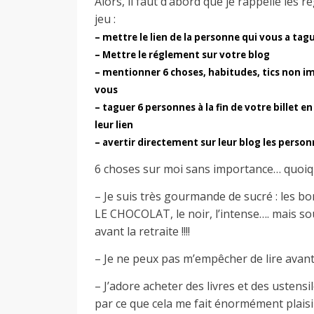
Alors, il faut d’abord que je rappelle les r
d
jeu :
– mettre le lien de la personne qui vous a tag
– Mettre le réglement sur votre blog
e
– mentionner 6 choses, habitudes, tics non i
vous
d
– taguer 6 personnes à la fin de votre billet 
leur lien
– avertir directement sur leur blog les perso
e
6 choses sur moi sans importance… quoiqu
– Je suis très gourmande de sucré : les bo
M
LE CHOCOLAT, le noir, l’intense…. mais so
avant la retraite !!!!
i
– Je ne peux pas m’empêcher de lire avan
– J’adore acheter des livres et des ustensi
l
par ce que cela me fait énormément plaisir 