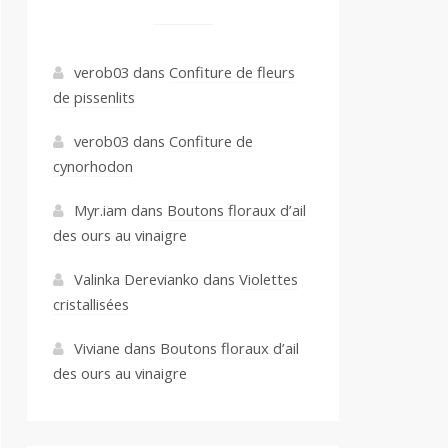
verob03
dans
Confiture de fleurs
de pissenlits
verob03
dans
Confiture de
cynorhodon
Myr.iam
dans
Boutons floraux d’ail
des ours au vinaigre
Valinka Derevianko
dans
Violettes
cristallisées
Viviane
dans
Boutons floraux d’ail
des ours au vinaigre