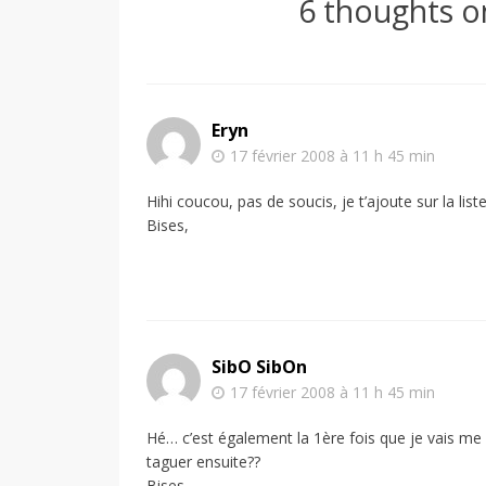
6 thoughts o
Eryn
17 février 2008 à 11 h 45 min
Hihi coucou, pas de soucis, je t’ajoute sur la liste
Bises,
SibO SibOn
17 février 2008 à 11 h 45 min
Hé… c’est également la 1ère fois que je vais me 
taguer ensuite??
Bises