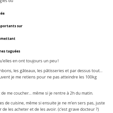
ègles du
uée
mportants sur
en mettant
nnes taguées
’elles en ont toujours un peu !
nbons, les gâteaux, les pâtisseries et par dessus tout…
uvent je me retiens pour ne pas atteindre les 100kg
t de me coucher… même si je rentre à 2h du matin.
les de cuisine, même si ensuite je ne m’en sers pas, juste
de les acheter et de les avoir. (c’est grave docteur ?)