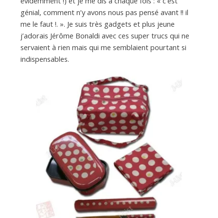
a
évidemment !) et je me dis à chaque fois : « c’est
génial, comment n’y avons nous pas pensé avant !! il
me le faut !. ». Je suis très gadgets et plus jeune
n
j’adorais Jérôme Bonaldi avec ces super trucs qui ne
servaient à rien mais qui me semblaient pourtant si
indispensables.