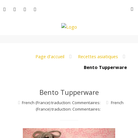
Aller
R
au
contenu
L
e
Page d'accueil
Recettes asiatiques
Bento Tupperware
M
Bento Tupperware
o
French (France) traduction: Commentaires:
French
(France) traduction: Commentaires:
n