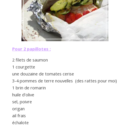
a
n
Pour 2 papillotes :
2 filets de saumon
1 courgette
une douzaine de tomates cerise
3-4 pommes de terre nouvelles (des rattes pour moi)
1 brin de romarin
huile d’olive
sel, poivre
origan
ail frais
échalote