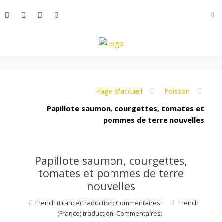
Aller
R
au
contenu
L
e
Page d'accueil
Poisson
Papillote saumon, courgettes, tomates et
pommes de terre nouvelles
M
o
Papillote saumon, courgettes,
tomates et pommes de terre
nouvelles
n
French (France) traduction: Commentaires:
French
(France) traduction: Commentaires: