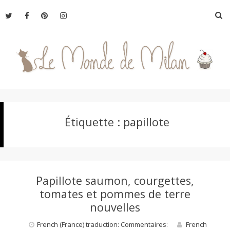
Aller
R
au
contenu
L
Étiquette :
papillote
e
M
Papillote saumon, courgettes,
o
tomates et pommes de terre
nouvelles
n
French (France) traduction: Commentaires:
French