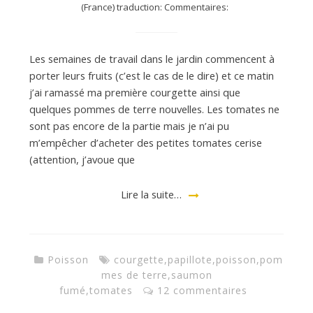
(France) traduction: Commentaires:
d
Les semaines de travail dans le jardin commencent à
porter leurs fruits (c’est le cas de le dire) et ce matin
e
j’ai ramassé ma première courgette ainsi que
quelques pommes de terre nouvelles. Les tomates ne
d
sont pas encore de la partie mais je n’ai pu
m’empêcher d’acheter des petites tomates cerise
(attention, j’avoue que
e
Lire la suite…
M
i
Poisson
courgette
,
papillote
,
poisson
,
pom
mes de terre
,
saumon
fumé
,
tomates
12 commentaires
l