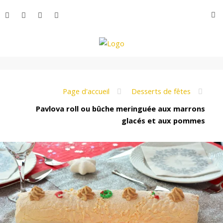
Aller
R
au
contenu
L
e
Page d'accueil
Desserts de fêtes
Pavlova roll ou bûche meringuée aux marrons
glacés et aux pommes
M
o
n