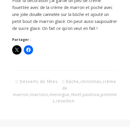
Pour la décoration j’ai gardé un peu de crème
fouettée avec de la crème de marron et poché avec
une jolie douille cannelée sur la bûche et ajouté un
petit bout de marron glacé. On peut aussi saupoudrer
de sucre glace. On fait ce qu’on veut en fait !
Partager :
Desserts de fêtes
bûche
,
christmas
,
crème
de
marron
,
marrons
,
meringue
,
Noël
,
pavlova
,
pomme
s
,
réveillon