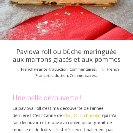
d
e
d
Pavlova roll ou bûche meringuée
e
aux marrons glacés et aux pommes
French (France) traduction: Commentaires:
French
M
(France) traduction: Commentaires:
i
Une belle découverte !
La pavlova roll c’est ma découverte de l’année
l
dernière ! C’est Carine de
Chic, Chic, chocolat
qui m’a
fait découvrir cette pavlova roulée qu’on garnit de
mousse et de fruits : c’est délicieux, finalement pas