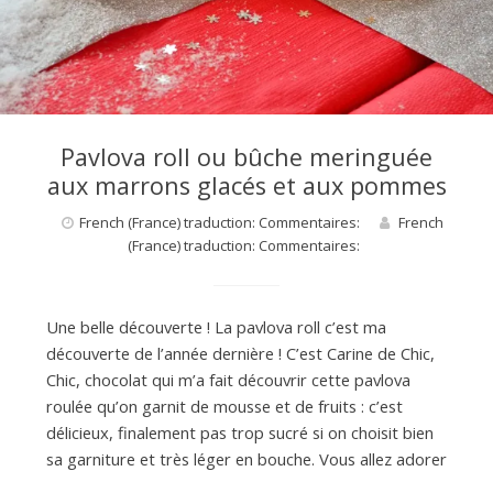
d
e
d
Pavlova roll ou bûche meringuée
aux marrons glacés et aux pommes
e
French (France) traduction: Commentaires:
French
(France) traduction: Commentaires:
M
Une belle découverte ! La pavlova roll c’est ma
i
découverte de l’année dernière ! C’est Carine de Chic,
Chic, chocolat qui m’a fait découvrir cette pavlova
roulée qu’on garnit de mousse et de fruits : c’est
l
délicieux, finalement pas trop sucré si on choisit bien
sa garniture et très léger en bouche. Vous allez adorer