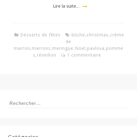
a
Lire la suite…
n
Desserts de fêtes
bûche
,
christmas
,
crème
de
marron
,
marrons
,
meringue
,
Noël
,
pavlova
,
pomme
s
,
réveillon
1 commentaire
Rechercher :