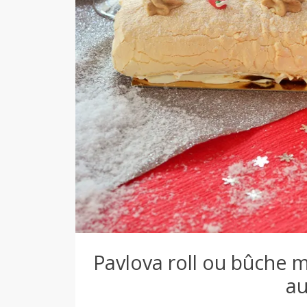
d
e
d
e
M
i
Pavlova roll ou bûche 
a
l