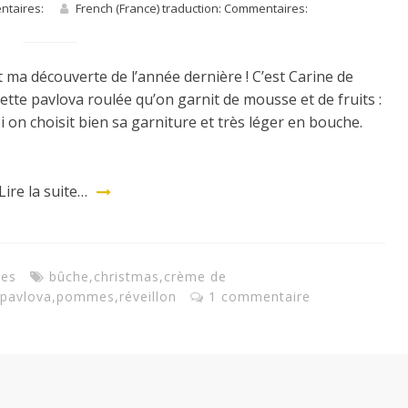
entaires:
French (France) traduction: Commentaires:
st ma découverte de l’année dernière ! C’est Carine de
 cette pavlova roulée qu’on garnit de mousse et de fruits :
si on choisit bien sa garniture et très léger en bouche.
Lire la suite…
tes
bûche
,
christmas
,
crème de
pavlova
,
pommes
,
réveillon
1 commentaire