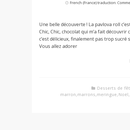
French (France) traduction: Comm
a
Une belle découverte ! La pavlova roll c’e
n
Chic, Chic, chocolat qui m’a fait découvrir
c’est délicieux, finalement pas trop sucré 
Vous allez adorer
Desserts de fê
marron
,
marrons
,
meringue
,
Noël
,