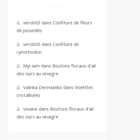
verob03
dans
Confiture de fleurs
de pissenlits
verob03
dans
Confiture de
cynorhodon
Myr.iam
dans
Boutons floraux d’ail
des ours au vinaigre
Valinka Derevianko
dans
Violettes
cristallisées
Viviane
dans
Boutons floraux d’ail
des ours au vinaigre