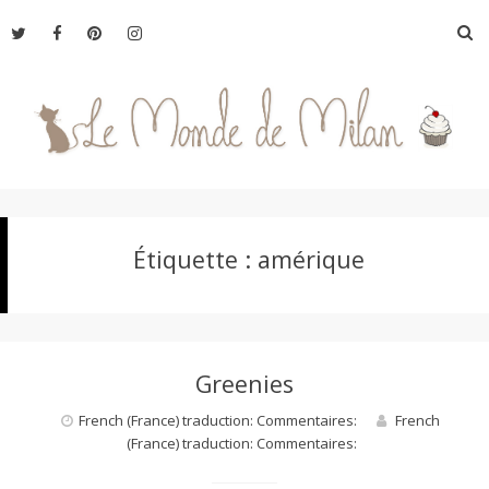
Aller
R
au
contenu
L
Étiquette :
amérique
e
M
Greenies
o
French (France) traduction: Commentaires:
French
(France) traduction: Commentaires:
n