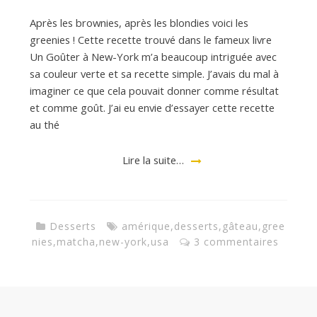
Après les brownies, après les blondies voici les
d
greenies ! Cette recette trouvé dans le fameux livre
Un Goûter à New-York m’a beaucoup intriguée avec
sa couleur verte et sa recette simple. J’avais du mal à
e
imaginer ce que cela pouvait donner comme résultat
et comme goût. J’ai eu envie d’essayer cette recette
au thé
d
Lire la suite…
e
M
Desserts
amérique
,
desserts
,
gâteau
,
gree
nies
,
matcha
,
new-york
,
usa
3 commentaires
i
l