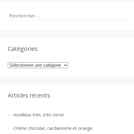
Rechercher :
a
n
Catégories
Catégories
Articles récents
moelleux très, très citron
Crème chocolat, cardamome et orange