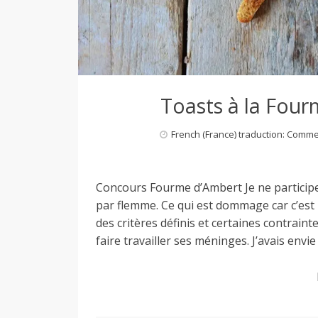
M
i
Toasts à la Four
l
French (France) traduction: Comm
a
Concours Fourme d’Ambert Je ne particip
n
par flemme. Ce qui est dommage car c’est 
des critères définis et certaines contraint
faire travailler ses méninges. J’avais envie