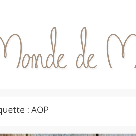
quette :
AOP