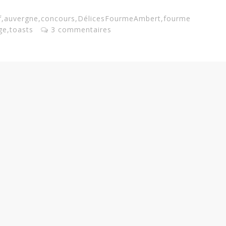
f
,
auvergne
,
concours
,
DélicesFourmeAmbert
,
fourme
ge
,
toasts
3 commentaires