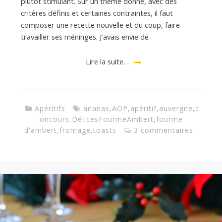
plutôt stimulant. Sur un thème donné, avec des
critères définis et certaines contraintes, il faut
a
composer une recette nouvelle et du coup, faire
travailler ses méninges. J’avais envie de
n
Lire la suite…
Apéritifs
ananas
,
AOP
,
apéritif
,
auvergne
,
c
oncours
,
DélicesFourmeAmbert
,
fourme
d'ambert
,
fromage
,
toasts
3 commentaires