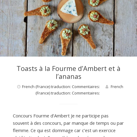
d
e
d
Toasts à la Fourme d’Ambert et à
e
l’ananas
French (France) traduction: Commentaires:
French
(France) traduction: Commentaires:
M
i
Concours Fourme d’Ambert Je ne participe pas
souvent à des concours, par manque de temps ou par
flemme. Ce qui est dommage car c’est un exercice
l