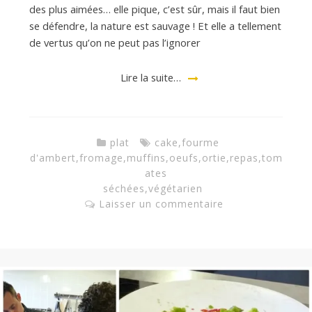
des plus aimées… elle pique, c’est sûr, mais il faut bien
se défendre, la nature est sauvage ! Et elle a tellement
de vertus qu’on ne peut pas l’ignorer
Lire la suite…
plat
cake
,
fourme
d'ambert
,
fromage
,
muffins
,
oeufs
,
ortie
,
repas
,
tom
ates
séchées
,
végétarien
Laisser un commentaire