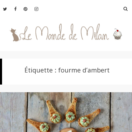
Aller
R
au
contenu
L
Étiquette :
fourme d’ambert
e
M
o
n