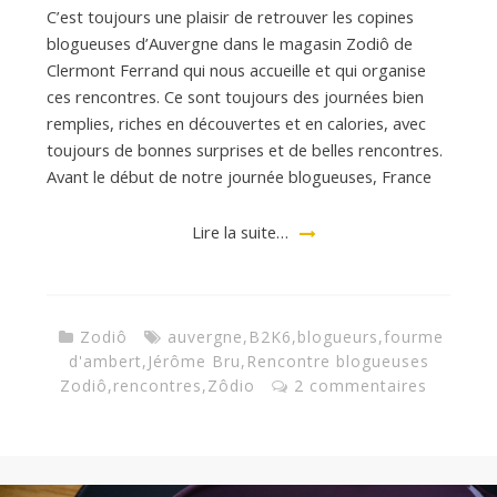
C’est toujours une plaisir de retrouver les copines
blogueuses d’Auvergne dans le magasin Zodiô de
Clermont Ferrand qui nous accueille et qui organise
ces rencontres. Ce sont toujours des journées bien
remplies, riches en découvertes et en calories, avec
toujours de bonnes surprises et de belles rencontres.
Avant le début de notre journée blogueuses, France
Lire la suite…
Zodiô
auvergne
,
B2K6
,
blogueurs
,
fourme
d'ambert
,
Jérôme Bru
,
Rencontre blogueuses
Zodiô
,
rencontres
,
Zôdio
2 commentaires