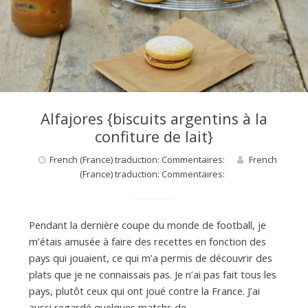
d
e
Alfajores {biscuits argentins à la
d
confiture de lait}
French (France) traduction: Commentaires:
French
e
(France) traduction: Commentaires:
M
Pendant la dernière coupe du monde de football, je
m’étais amusée à faire des recettes en fonction des
i
pays qui jouaient, ce qui m’a permis de découvrir des
plats que je ne connaissais pas. Je n’ai pas fait tous les
pays, plutôt ceux qui ont joué contre la France. J’ai
l
aussi regardé quelques matchs de