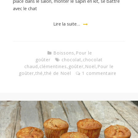
place dans le salon, monter le sapin en kit, se battre
avec le chat
Lire la suite…
Boissons
,
Pour le
goûter
chocolat
,
chocolat
chaud
,
clémentines
,
goûter
,
Noël
,
Pour le
goûter
,
thé
,
thé de Noël
1 commentaire