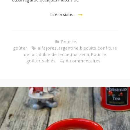
Lire la suite…
a
n
Pour le
goûter
alfajores
,
argentine
,
biscuits
,
confiture
de lait
,
dulce de leche
,
maïzéna
,
Pour le
goûter
,
sablés
6 commentaires