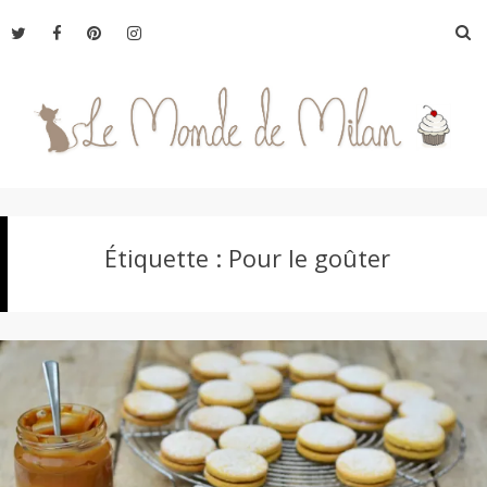
Aller
R
au
contenu
L
Étiquette :
Pour le goûter
e
M
o
n