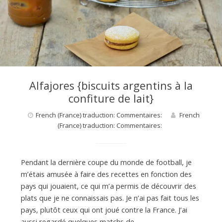
d
e
Alfajores {biscuits argentins à la
d
confiture de lait}
French (France) traduction: Commentaires:
French
e
(France) traduction: Commentaires:
M
Pendant la dernière coupe du monde de football, je
m’étais amusée à faire des recettes en fonction des
i
pays qui jouaient, ce qui m’a permis de découvrir des
plats que je ne connaissais pas. Je n’ai pas fait tous les
pays, plutôt ceux qui ont joué contre la France. J’ai
l
aussi regardé quelques matchs de