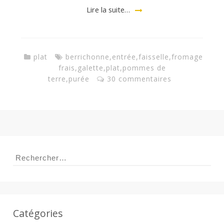
a
Lire la suite…
n
plat
berrichonne
,
entrée
,
faisselle
,
fromage
frais
,
galette
,
plat
,
pommes de
terre
,
purée
30 commentaires
Rechercher :
Catégories