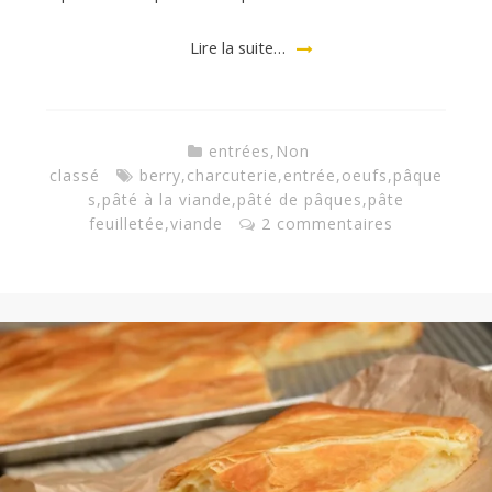
Lire la suite…
a
n
entrées
,
Non
classé
berry
,
charcuterie
,
entrée
,
oeufs
,
pâque
s
,
pâté à la viande
,
pâté de pâques
,
pâte
feuilletée
,
viande
2 commentaires